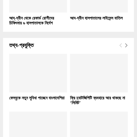
আদ্-দ্বীন থেকে রেফার্ড রোগীদের
আদ-দ্বীন হাসপাতালের লাইসেন্স বাতিল
চিকিৎসায় ৬ হাসপাতালকে নির্দেশ
তথ্য-প্রযুক্তি
ফেসবুকে নতুন সুবিধা পাচ্ছেন বাংলাদেশিরা
ফ্রি চ্যাটজিপিটি ব্যবহারে আর থাকছে না
‘লিমিট’