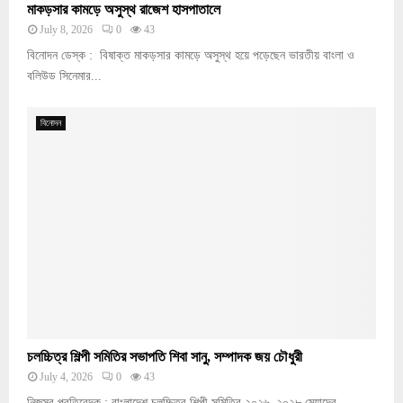
মাকড়সার কামড়ে অসুস্থ রাজেশ হাসপাতালে
July 8, 2026
0
43
বিনোদন ডেস্ক : বিষাক্ত মাকড়সার কামড়ে অসুস্থ হয়ে পড়েছেন ভারতীয় বাংলা ও
বলিউড সিনেমার...
বিনোদন
চলচ্চিত্র শিল্পী সমিতির সভাপতি শিবা সানু, সম্পাদক জয় চৌধুরী
July 4, 2026
0
43
নিজস্ব প্রতিবেদক : বাংলাদেশ চলচ্চিত্র শিল্পী সমিতির ২০২৬–২০২৮ মেয়াদের