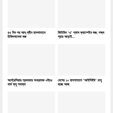
৪৫ দিন পর আদ্-দ্বীন হাসপাতালে
ভিটামিন ‘এ’ প্লাস ক্যাম্পেইন শুরু, লক্ষ্য
চিকিৎসাসেবা শুরু
প্রায় আড়াই...
অস্ট্রেলিয়ায় প্রথমবার সংক্রামক এইচ৫
দেশের ১০ হাসপাতালে ‘আইসিইউ’ চালু
বার্ড ফ্লু শনাক্ত
হচ্ছে আজ