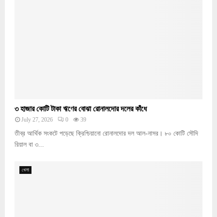
৩ হাজার কোটি টাকা ঋণের বোঝা রোনালদোর দলের কাঁধে
July 27, 2026
0
39
তীব্র আর্থিক সংকটে পড়েছে ক্রিশ্চিয়ানো রোনালদোর দল আল-নাসর। ৮০ কোটি সৌদি
রিয়াল বা ৩...
খেলা