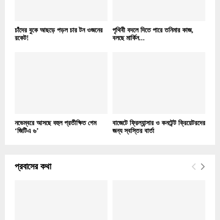
চাঁদের বুকে আছড়ে পড়ল চার টন ওজনের
পৃথিবী বদলে দিতে পারে তনিমার কাজ,
রকেট!
বলছে মার্কিন...
নভেম্বরে আসছে বহুল প্রতীক্ষিত গেম
বাজেটে ফ্রিল্যান্সার ও কনটেন্ট ক্রিয়েটরদের
‘জিটিএ ৬’
জন্য স্বস্তির বার্তা
প্রবাসের কথা