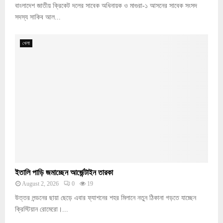
বাংলাদেশ জাতীয় ক্রিকেট দলের সাবেক অধিনায়ক ও মাগুরা-১ আসনের সাবেক সংসদ
সদস্য সাকিব আল...
খেলা
ইতালি পাড়ি জমাচ্ছেন আর্জেন্টাইন তারকা
August 2, 2026
0
19
উত্তর লন্ডনের ছায়া ছেড়ে এবার ফ্যাশনের শহর মিলানে নতুন ঠিকানা গড়তে যাচ্ছেন
ক্রিস্টিয়ান রোমেরো।...