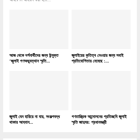
আজ থেকে দর্শনার্থীদের জন্য উন্মুক্ত
জুলাইয়ের কৃতিত্ব নেওয়ার জন্য সবাই
‘জুলাই গণঅভ্যুত্থান স্মৃতি...
প্রতিযোগিতায় নেমেছে :...
জুলাই যেন হারিয়ে না যায়, সংকল্পবদ্ধ
গণতান্ত্রিক আন্দোলনের প্রতিচ্ছবি জুলাই
থাকার আহবান...
স্মৃতি জাদুঘর: প্রধানমন্ত্রী