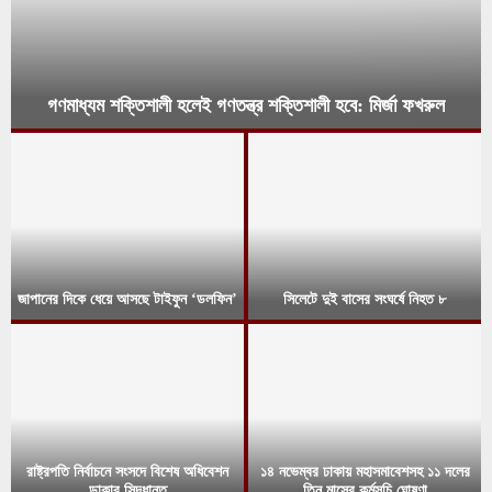
গণমাধ্যম শক্তিশালী হলেই গণতন্ত্র শক্তিশালী হবে: মির্জা ফখরুল
জাপানের দিকে ধেয়ে আসছে টাইফুন ‘ডলফিন’
সিলেটে দুই বাসের সংঘর্ষে নিহত ৮
রাষ্ট্রপতি নির্বাচনে সংসদে বিশেষ অধিবেশন
১৪ নভেম্বর ঢাকায় মহাসমাবেশসহ ১১ দলের
ডাকার সিদ্ধান্ত
তিন মাসের কর্মসূচি ঘোষণা