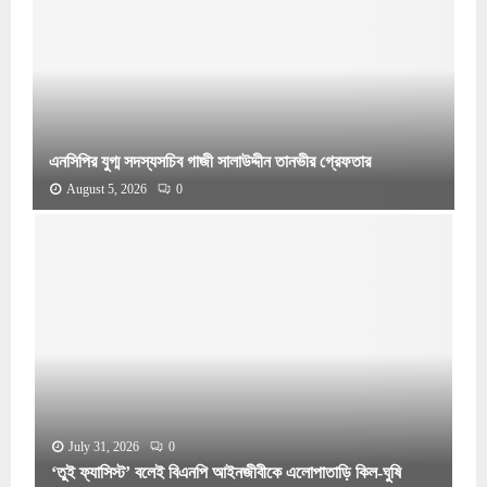
এনসিপির যুগ্ম সদস্যসচিব গাজী সালাউদ্দীন তানভীর গ্রেফতার
August 5, 2026
0
এ
ন
সি
পি
র
যু
গ্ম
স
দ
স্য
July 31, 2026
0
স
চি
‘তুই ফ্যাসিস্ট’ বলেই বিএনপি আইনজীবীকে এলোপাতাড়ি কিল-ঘুষি