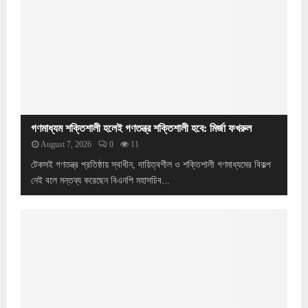
লো
স
পা
হ
তা
কা
ড়ি
রী
কি
অ্
ল
যা
-
ট
ঘু
র্নি
ষি
জে
গণমাধ্যম শক্তিশালী হলেই গণতন্ত্র শক্তিশালী হবে: মির্জা ফখরুল
না
August 7, 2026
0
11
রে
টেকসই গণতন্ত্র প্রতিষ্ঠায় স্বাধীন, দায়িত্বশীল ও শক্তিশালী গণমাধ্যমের বিকল্প
ল
নেই বলে মন্তব্য করেছেন বিএনপি মহাসচিব...
নি
য়ো
গ