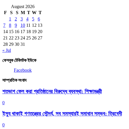
August 2026
F
S
S
M
T
W
T
1
2
3
4
5
6
7
8
9
10
11
12
13
14
15
16
17
18
19
20
21
22
23
24
25
26
27
28
29
30
31
« Jul
ফেসবুক টেবিলটক ইউকে
Facebook
সাম্প্রতিক সংবাদ
শতভাগ ফেল করা প্রতিষ্ঠানের বিরুদ্ধে ব্যবস্থা: শিক্ষামন্ত্রী
0
ইস্যু থাকাই গণতন্ত্রের সৌন্দর্য, সব সমস্যারই সমাধান সম্ভব: ত্রিবেদী
0