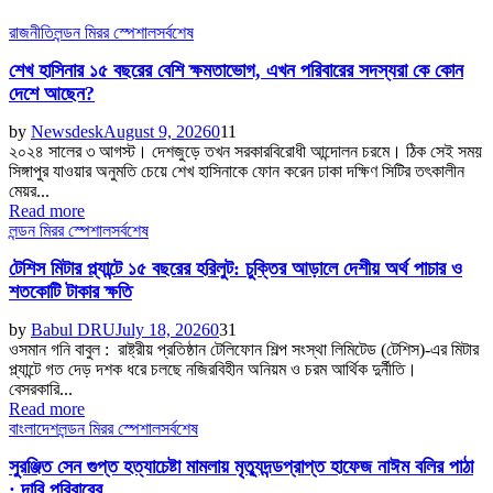
রাজনীতি
লন্ডন মিরর স্পেশাল
সর্বশেষ
শেখ হাসিনার ১৫ বছরের বেশি ক্ষমতাভোগ, এখন পরিবারের সদস্যরা কে কোন
দেশে আছেন?
by
Newsdesk
August 9, 2026
0
11
২০২৪ সালের ৩ আগস্ট। দেশজুড়ে তখন সরকারবিরোধী আন্দোলন চরমে। ঠিক সেই সময়
সিঙ্গাপুর যাওয়ার অনুমতি চেয়ে শেখ হাসিনাকে ফোন করেন ঢাকা দক্ষিণ সিটির তৎকালীন
মেয়র...
Read more
লন্ডন মিরর স্পেশাল
সর্বশেষ
টেশিস মিটার প্ল্যান্টে ১৫ বছরের হরিলুট: চুক্তির আড়ালে দেশীয় অর্থ পাচার ও
শতকোটি টাকার ক্ষতি
by
Babul DRU
July 18, 2026
0
31
ওসমান গনি বাবুল : রাষ্ট্রীয় প্রতিষ্ঠান টেলিফোন শিল্প সংস্থা লিমিটেড (টেশিস)-এর মিটার
প্ল্যান্টে গত দেড় দশক ধরে চলছে নজিরবিহীন অনিয়ম ও চরম আর্থিক দুর্নীতি।
বেসরকারি...
Read more
বাংলাদেশ
লন্ডন মিরর স্পেশাল
সর্বশেষ
সুরঞ্জিত সেন গুপ্ত হত্যাচেষ্টা মামলায় মৃত্যুদন্ডপ্রাপ্ত হাফেজ নাঈম বলির পাঠা
: দাবি পরিবারের