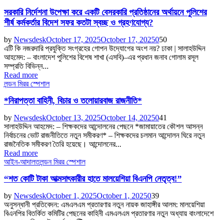
সরকারি নির্দেশনা উপেক্ষা করে একটি বেসরকারি প্রতিষ্ঠানের অর্থায়নে পুলিশের
শীর্ষ কর্মকর্তার বিদেশ সফর কতটা স্বচ্ছ ও গ্রহণযোগ্য?
by
Newsdesk
October 17, 2025
October 17, 2025
0
50
এটি কি নজরদারি প্রযুক্তি সংগ্রহের গোপন উদ্যোগের অংশ নয়? ঢাকা | সালাহউদ্দিন
আহমেদ: – বাংলাদেশ পুলিশের বিশেষ শাখা (এসবি)–এর প্রধান জনাব গোলাম রসূল
সম্প্রতি বিভিন্ন...
Read more
লন্ডন মিরর স্পেশাল
*নিরাপত্তা বাহিনী, বিচার ও তলোয়ারবাজ রাজনীতি*
by
Newsdesk
October 13, 2025
October 14, 2025
0
41
সালাহউদ্দিন আহমেদ: – শিক্ষকদের আন্দোলনের পেছনে *জামায়াতের কৌশল আসন্ন
নির্বাচনের ভোট রাজনীতিতে নতুন সমীকরণ* – শিক্ষকদের চলমান আন্দোলন ঘিরে নতুন
রাজনৈতিক সমীকরণ তৈরি হয়েছে। আন্দোলনের...
Read more
আইন-আদালত
লন্ডন মিরর স্পেশাল
“শত কোটি টাকা আত্মসাৎকারীর হাতে মালয়েশিয়া বিএনপি নেতৃত্ব!”
by
Newsdesk
October 1, 2025
October 1, 2025
0
39
অনুসন্ধানী প্রতিবেদন: এমএলএম প্রতারণার নতুন নায়ক জাহাঙ্গীর আলম: মালয়েশিয়া
বিএনপির বিতর্কিত কমিটির পেছনের কাহিনী এমএলএম প্রতারণার নতুন অধ্যায় বাংলাদেশে