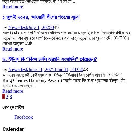
বহুল আলোচিত নেটওয়ার্ক মার্কেটিং বা এমএলএম...
Read more
১ জুলাই ২০২৪, আওয়ামী লীগের পতনের সূচনা
by
Newsdesk
July 1, 2025
0
39
সরকারি চাকরিতে কোটা বাতিলের দাবিতে গত বছরের ১ জুলাই থেকে ‘বৈষম্যবিরোধী ছাত্র
আন্দোলন’-এর ব্যানারে সংগঠিতভাবে নতুন এক ছাত্রআন্দোলনের সূচনা ঘটে। দিনটি ছিল
দেশের অন্তত ১১টি...
Read more
ড. ইউনুস কি “কিংস চার্লস হারমনি এওয়ার্ডস” পেয়েছেন?
by
Newsdesk
June 11, 2025
June 11, 2025
0
43
আমাদের অনেকেই ফেইসবুক এবং বিভিন্ন মিডিয়ায় কিংস চার্লস হারমনি এওয়ার্ডস (
King Charles Harmony Award) আদৌ আছে কি না বা প্রফেসর ইউনুস এই
অ্যাওয়ার্ড পেয়েছেন...
Read more
Posts
1
2
3
pagination
ফেসবুক পেইজ
Facebook
Calendar