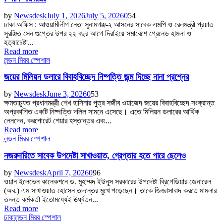
by
Newsdesk
July 1, 2026
July 5, 2026
0
54
ঢাকা অফিস : আওয়ামীলীগ নেতা সুনামগঞ্জ-২ আসনের সাবেক এমপি ও রেলমন্ত্রী প্রয়াত
সুরঞ্জিত সেন গুপ্তের উপর ২২ বছর আগে দিরাইয়ে সমাবেশে গ্রেনেড হামলা ও
হত্যাচেষ্টা...
Read more
লন্ডন মিরর স্পেশাল
জয়ের মিলিয়ন ডলারে বিবাহবিচ্ছেদ নিষ্পত্তি জন্ম দিচ্ছে নানা প্রশ্নের
by
Newsdesk
June 3, 2026
0
53
ক্ষমতাচ্যুত প্রধানমন্ত্রী শেখ হাসিনার পুত্র সজীব ওয়াজেদ জয়ের বিবাহবিচ্ছেদ সংক্রান্ত
অপ্রকাশিত একটি নিষ্পত্তি দলিল সামনে এসেছে। এতে মিলিয়ন ডলারের আর্থিক
লেনদেন, করপোরেট শেয়ার হস্তান্তর এবং...
Read more
লন্ডন মিরর স্পেশাল
নজরদারিতে সাবেক উপদেষ্টা সাখাওয়াত, গ্রেপ্তার হতে পারে ছেলেও
by
Newsdesk
April 7, 2026
0
96
ওয়ান ইলেভেন কানেকশনে ড. মুহাম্মদ ইউনূস সরকারের উপদেষ্টা ব্রিগেডিয়ার জেনারেল
(অব.) এম সাখাওয়াত হোসেন তদন্তের মুখে পড়েছেন। তাকে জিজ্ঞাসাবাদ করতে মামলার
তদন্ত কর্মকর্তা ইতোমধ্যেই ঊর্ধ্বতন...
Read more
ঢাকা
লন্ডন মিরর স্পেশাল