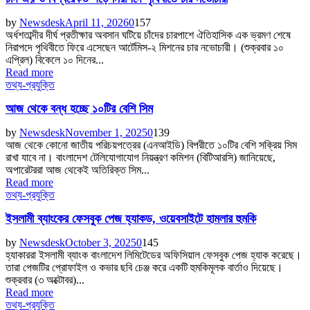
by
Newsdesk
April 11, 2026
0
157
অর্ধশতাব্দীর দীর্ঘ প্রতীক্ষার অবসান ঘটিয়ে চাঁদের চারপাশে ঐতিহাসিক এক ভ্রমণ শেষে
নিরাপদে পৃথিবীতে ফিরে এসেছেন আর্টেমিস-২ মিশনের চার নভোচারী। (শুক্রবার ১০
এপ্রিল) বিকেলে ১০ দিনের...
Read more
তথ্য-প্রযুক্তি
আজ থেকে বন্ধ হচ্ছে ১০টির বেশি সিম
by
Newsdesk
November 1, 2025
0
139
আজ থেকে কোনো জাতীয় পরিচয়পত্রের (এনআইডি) বিপরীতে ১০টির বেশি সক্রিয় সিম
রাখা যাবে না। বাংলাদেশ টেলিযোগাযোগ নিয়ন্ত্রণ কমিশন (বিটিআরসি) জানিয়েছে,
অপারেটররা আজ থেকেই অতিরিক্ত সিম...
Read more
তথ্য-প্রযুক্তি
ইসলামী ব্যাংকের ফেসবুক পেজ হ্যাকড, ওয়েবসাইটে হামলার হুমকি
by
Newsdesk
October 3, 2025
0
145
হ্যাকাররা ইসলামী ব্যাংক বাংলাদেশ লিমিটেডের অফিসিয়াল ফেসবুক পেজ হ্যাক করেছে।
তারা পেজটির প্রোফাইল ও কভার ছবি চেঞ্জ করে একটি হুমকিমূলক বার্তাও দিয়েছে।
শুক্রবার (৩ অক্টোবর)...
Read more
তথ্য-প্রযুক্তি