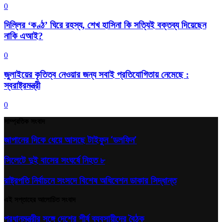
0
দিল্লির ‘কণ্ঠ’ ঘিরে রহস্য, শেখ হাসিনা কি সত্যিই বক্তব্য দিয়েছেন
নাকি এআই?
0
জুলাইয়ের কৃতিত্ব নেওয়ার জন্য সবাই প্রতিযোগিতায় নেমেছে :
স্বরাষ্ট্রমন্ত্রী
0
সাম্প্রতিক সংবাদ
জাপানের দিকে ধেয়ে আসছে টাইফুন ‘ডলফিন’
সিলেটে দুই বাসের সংঘর্ষে নিহত ৮
রাষ্ট্রপতি নির্বাচনে সংসদে বিশেষ অধিবেশন ডাকার সিদ্ধান্ত
এই সপ্তাহের আলোচিত সংবাদ
প্রধানমন্ত্রীর সঙ্গে দেশের শীর্ষ ব্যবসায়ীদের বৈঠক