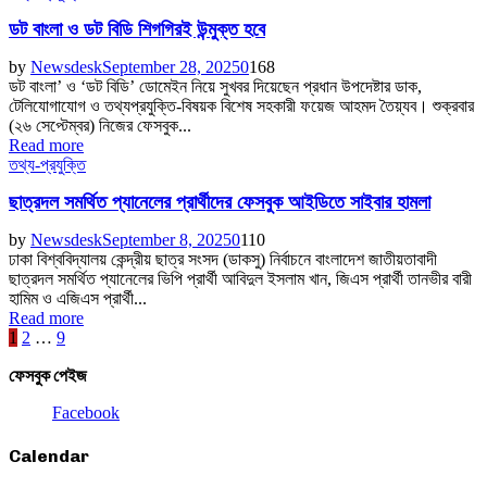
ডট বাংলা ও ডট বিডি শিগগিরই উন্মুক্ত হবে
by
Newsdesk
September 28, 2025
0
168
ডট বাংলা’ ও ‘ডট বিডি’ ডোমেইন নিয়ে সুখবর দিয়েছেন প্রধান উপদেষ্টার ডাক,
টেলিযোগাযোগ ও তথ্যপ্রযুক্তি-বিষয়ক বিশেষ সহকারী ফয়েজ আহমদ তৈয়্যব। শুক্রবার
(২৬ সেপ্টেম্বর) নিজের ফেসবুক...
Read more
তথ্য-প্রযুক্তি
ছাত্রদল সমর্থিত প্যানেলের প্রার্থীদের ফেসবুক আইডিতে সাইবার হামলা
by
Newsdesk
September 8, 2025
0
110
ঢাকা বিশ্ববিদ্যালয় কেন্দ্রীয় ছাত্র সংসদ (ডাকসু) নির্বাচনে বাংলাদেশ জাতীয়তাবাদী
ছাত্রদল সমর্থিত প্যানেলের ভিপি প্রার্থী আবিদুল ইসলাম খান, জিএস প্রার্থী তানভীর বারী
হামিম ও এজিএস প্রার্থী...
Read more
Posts
1
2
…
9
pagination
ফেসবুক পেইজ
Facebook
Calendar