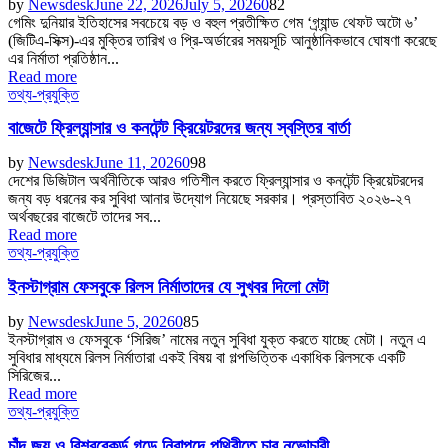
by
Newsdesk
June 22, 2026
July 5, 2026
0
82
গেমিং দুনিয়ার ইতিহাসের সবচেয়ে বড় ও বহুল প্রতীক্ষিত গেম ‘গ্র্যান্ড থেফট অটো ৬’
(জিটিএ-সিক্স)-এর মুক্তির তারিখ ও প্রি-অর্ডারের সময়সূচি আনুষ্ঠানিকভাবে ঘোষণা করেছে
এর নির্মাতা প্রতিষ্ঠান...
Read more
তথ্য-প্রযুক্তি
বাজেটে ফ্রিল্যান্সার ও কনটেন্ট ক্রিয়েটরদের জন্য স্বস্তির বার্তা
by
Newsdesk
June 11, 2026
0
98
দেশের ডিজিটাল অর্থনীতিকে আরও গতিশীল করতে ফ্রিল্যান্সার ও কনটেন্ট ক্রিয়েটরদের
জন্য বড় ধরনের কর সুবিধা আনার উদ্যোগ নিয়েছে সরকার। প্রস্তাবিত ২০২৬-২৭
অর্থবছরের বাজেটে তাদের সব...
Read more
তথ্য-প্রযুক্তি
ইনস্টাগ্রাম ফেসবুকে রিলস নির্মাতাদের যে সুখবর দিলো মেটা
by
Newsdesk
June 5, 2026
0
85
ইনস্টাগ্রাম ও ফেসবুকে ‘সিরিজ’ নামের নতুন সুবিধা যুক্ত করতে যাচ্ছে মেটা। নতুন এ
সুবিধার মাধ্যমে রিলস নির্মাতারা একই বিষয় বা গল্পভিত্তিক একাধিক রিলসকে একটি
সিরিজের...
Read more
তথ্য-প্রযুক্তি
চাঁদ জয় ও বিশ্বরেকর্ড গড়ে নিরাপদে পৃথিবীতে চার নভোচারী