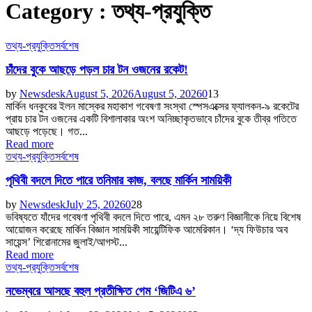
Category : তথ্য-প্রযুক্তি
তথ্য-প্রযুক্তি
সর্বশেষ
চাঁদের বুকে আছড়ে পড়ল চার টন ওজনের রকেট!
by
Newsdesk
August 5, 2026
August 5, 2026
0
13
মার্কিন ধনকুবের ইলন মাস্কের মহাকাশ গবেষণা সংস্থা স্পেসএক্সের ফ্যালকন-৯ রকেটের
প্রায় চার টন ওজনের একটি বিশালাকার অংশ অনিচ্ছাকৃতভাবে চাঁদের বুকে তীব্র গতিতে
আছড়ে পড়েছে। গত...
Read more
তথ্য-প্রযুক্তি
সর্বশেষ
পৃথিবী বদলে দিতে পারে তনিমার কাজ, বলছে মার্কিন সাময়িকী
by
Newsdesk
July 25, 2026
0
28
ভবিষ্যতে যাঁদের গবেষণা পৃথিবী বদলে দিতে পারে, এমন ২৮ তরুণ বিজ্ঞানীকে নিয়ে বিশেষ
আয়োজন করেছে মার্কিন বিজ্ঞান সাময়িকী সায়েন্টিফিক আমেরিকান। ‘দ্য ফিউচার অব
সায়েন্স’ শিরোনামের জুলাই/আগস্ট...
Read more
তথ্য-প্রযুক্তি
সর্বশেষ
নভেম্বরে আসছে বহুল প্রতীক্ষিত গেম ‘জিটিএ ৬’