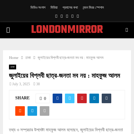
ভিডিও সংলাপ
মিডিয়া
প্রবাসের কথা
লন্ডন মিরর স্পেশাল
Facebook
Twitter
Linkedin
Youtube
Rss
LONDONMIRROR
PRIMARY
MENU
Home
ঢাকা
জুলাইয়ের বিপ্লবী ছাত্র-জনতা মব নয় : মাহফুজ আলম
ঢাকা
জুলাইয়ের বিপ্লবী ছাত্র-জনতা মব নয় : মাহফুজ আলম
July 3, 2025
38
SHARE
0
তথ্য ও সম্প্রচার উপদেষ্টা মাহফুজ আলম বলেছেন, জুলাইয়ের বিপ্লবী ছাত্র-জনতা