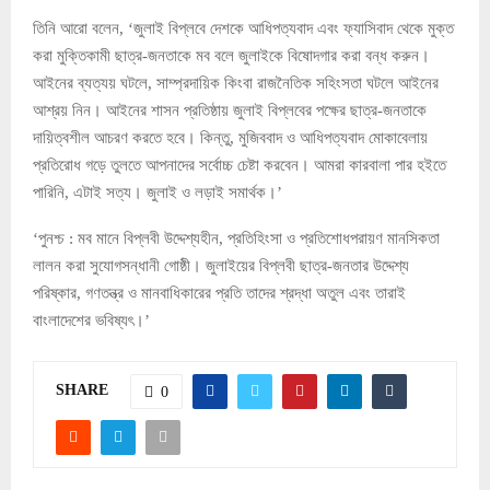
তিনি আরো বলেন, ‘জুলাই বিপ্লবে দেশকে আধিপত্যবাদ এবং ফ্যাসিবাদ থেকে মুক্ত
করা মুক্তিকামী ছাত্র-জনতাকে মব বলে জুলাইকে বিষোদগার করা বন্ধ করুন।
আইনের ব্যত্যয় ঘটলে, সাম্প্রদায়িক কিংবা রাজনৈতিক সহিংসতা ঘটলে আইনের
আশ্র‍য় নিন। আইনের শাসন প্রতিষ্ঠায় জুলাই বিপ্লবের পক্ষের ছাত্র-জনতাকে
দায়িত্বশীল আচরণ করতে হবে। কিন্তু, মুজিববাদ ও আধিপত্যবাদ মোকাবেলায়
প্রতিরোধ গড়ে তুলতে আপনাদের সর্বোচ্চ চেষ্টা করবেন। আমরা কারবালা পার হইতে
পারিনি, এটাই সত্য। জুলাই ও লড়াই সমার্থক।’
‘পুনশ্চ : মব মানে বিপ্লবী উদ্দেশ্যহীন, প্রতিহিংসা ও প্রতিশোধপরায়ণ মানসিকতা
লালন করা সুযোগসন্ধানী গোষ্ঠী। জুলাইয়ের বিপ্লবী ছাত্র-জনতার উদ্দেশ্য
পরিষ্কার, গণতন্ত্র ও মানবাধিকারের প্রতি তাদের শ্রদ্ধা অতুল এবং তারাই
বাংলাদেশের ভবিষ্যৎ।’
SHARE
0