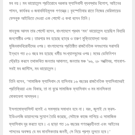
মব নয়। মব ভায়োলেন্স প্রতিরোধে দরকার ফ্যাসিবাদী ব্যবস্থার বিলোপ, আইনের
শাসন, কার্যকর ও জবাবদিহিমূলক গণতন্ত্র। বৃহস্পতিবার রাতে নিজের ভেরিফায়েড
ফেসবুক আইডিতে দেওয়া এক পোস্টে এ কথা বলেন তিনি।
মাহফুজ আলম তার পোস্টে বলেন, বাংলাদেশে প্রথম ‘মব’ ভায়োলেন্স হয়েছিল বিহারি
জনগোষ্ঠীর ওপর। তারপরে মব হয়েছে ছাত্র ও তরুণ মুক্তিযোদ্ধা অথচ
মুজিববাদবিরোধীদের ওপর। বাংলাদেশের প্রতিষ্ঠিত রাজনৈতিক দলগুলোর সরাসরি
ইন্ধনে গত ৫৩ বছর মব হয়েছে ধর্মীয় সংখ্যালঘুদের ওপর। মবের ডেফিনিশন
স্ট্রেইচ করলে তথাকথিত জনতার আদালত, জনতার মঞ্চ ’৯৬, ২৮ অক্টোবর, শাহবাগ-
সবই মব জাস্টিস, মব ভায়োলেন্স।
তিনি বলেন, ‘সামাজিক ফ্যাসিবাদ যে হাসিনার ১৬ বছরের রাজনৈতিক ফ্যাসিবাদেরই
প্রতিক্রিয়া এবং বিকার, তা না বুঝে সামাজিক ফ্যাসিবাদ ও মব মানসিকতা
মোকাবেলা অসম্ভব।
ইসলামোফ্যাসিস্ট বলেই এ সমস্যার সমাধান হবে না। বরং, জুলাই যে ক্রস-
ইডিওলজি ডায়ালগের সুযোগ তৈরি করেছে, সেটাকে কাজে লাগিয়ে এ সামাজিক
ফ্যাসিবাদ দূর করতে হবে। এ ছাড়া গত ১৬ বছরের গণতন্ত্রহীনতা এবং আইনের
শাসনের অবক্ষয় যে মব মানসিকতার জননী, সে নিয়ে প্রশ্ন তুলতে হবে।’