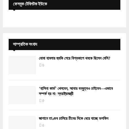
ফেসবুক টেবিলটক ইউকে
সাম্প্রতিক সংবাদ
বোমা হামলার হুমকি পেয়ে বিশ্বকাপে থমকে ছিলেন মেসি?
0
‘হাসিনা কার্ড’ খেলবেন, আবার বন্ধুত্বও চাইবেন—এভাবে
সম্পর্ক হয় না: স্বরাষ্ট্রমন্ত্রী
0
জাপানে তাণ্ডব চালিয়ে চীনের দিকে ধেয়ে যাচ্ছে ডলফিন
0