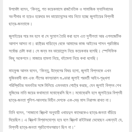
উপদেষ্টা বলেন, ‘কিন্তু, গত কয়েকমাসে রাজনৈতিক ও সামাজিক ফ্যাসিবাদের
অংশীদার না হয়েও হরেদরে মব ভায়োলেন্সের দায় নিতে হচ্ছে জুলাইয়ের বিপ্লবী
ছাত্র-জনতাকে।
জুলাইয়ের পরে মব হলে বা সে সুযোগ তৈরি করা হলে এত সুশীলতা আর এপলজেটিক
আলাপ আসত না। রাষ্ট্রের দায়িত্বে থেকে আমাদের কাজ আইনের শাসন প্রতিষ্ঠার
সর্বোচ্চ চেষ্টা করা। সে জন্য মব ভায়োলেন্স নিয়ে কয়েকবার বলেছি। স্পেসিফিক
কিছু অকেশনে। মাজারে হামলা নিয়ে, বইমেলা নিয়ে কথা বলেছি।
মাহফুজ আলম বলেন, ‘কিন্তু, উদ্বেগের বিষয় হলো, জুলাই বিপ্লবকে এখন
মুজিববাদী বাম এবং লীগের কালচারাল গুণ্ডারা জুলাই পরবর্তী আইন-শৃঙ্খলা
পরিস্থিতির অবনতির সঙ্গে মিলিয়ে এমনভাবে পোট্রে করছে, যেন জুলাই বিপ্লব শেখ
মুজিবের নাতি জয়ের কথামতো মবোক্রেসি ছিল। মবোক্রেসি হলে জুলাইয়ের বিপ্লবী
ছাত্র-জনতা পুলিশ-আনসার বিহীন দেশকে এক-দেড় মাস নিরাপদ রাখত না।
তিনি বলেন, ‘সাজানো স্ক্রিপ্ট অনুযায়ী ওবায়দুল কাদেরকেও ছাত্র-জনতা বাঁচিয়ে
দিয়েছিল। এ স্ক্রিপ্ট বিশ্বাসযোগ্য হবে বলে স্ক্রিপ্ট রাইটাররা ভেবেছেন এজন্যই যে,
বিপ্লবী ছাত্র-জনতা প্রতিশোধপরায়ণ ছিল না।’