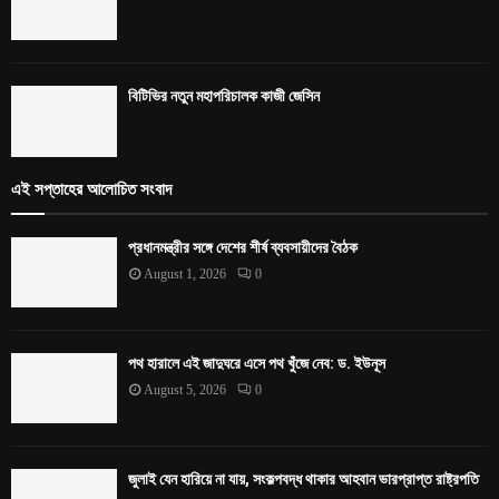
বিটিভির নতুন মহাপরিচালক কাজী জেসিন
এই সপ্তাহের আলোচিত সংবাদ
প্রধানমন্ত্রীর সঙ্গে দেশের শীর্ষ ব্যবসায়ীদের বৈঠক
August 1, 2026
0
পথ হারালে এই জাদুঘরে এসে পথ খুঁজে নেব: ড. ইউনূস
August 5, 2026
0
জুলাই যেন হারিয়ে না যায়, সংকল্পবদ্ধ থাকার আহবান ভারপ্রাপ্ত রাষ্ট্রপতি