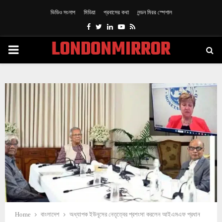
ভিডিও সংলাপ
মিডিয়া
প্রবাসের কথা
লন্ডন মিরর স্পেশাল
Facebook
Twitter
Linkedin
Youtube
Rss
LONDONMIRROR
PRIMARY
MENU
Home
বাংলাদেশ
অধ্যাপক ইউনূসের নেতৃত্বের প্রশংসা করলেন আইএমএফ প্রধান