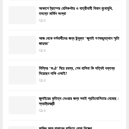
আকাশে ট্রাম্পের হেলিকপ্টার ও যাত্রীবাহী বিমান মুখোমুখি,
তদন্তে মার্কিন সংস্থা
0
আজ থেকে দর্শনার্থীদের জন্য উন্মুক্ত ‘জুলাই গণঅভ্যুত্থান স্মৃতি
জাদুঘর’
0
দিল্লির ‘কণ্ঠ’ ঘিরে রহস্য, শেখ হাসিনা কি সত্যিই বক্তব্য
দিয়েছেন নাকি এআই?
0
জুলাইয়ের কৃতিত্ব নেওয়ার জন্য সবাই প্রতিযোগিতায় নেমেছে :
স্বরাষ্ট্রমন্ত্রী
0
সাকিব আল হাসানের বাড়িতে বোমা নিক্ষেপ